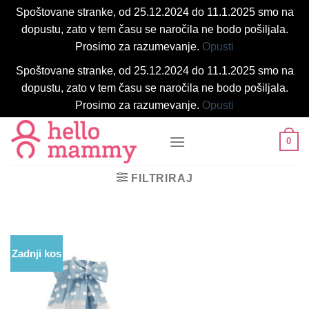
Spoštovane stranke, od 25.12.2024 do 11.1.2025 smo na
dopustu, zato v tem času se naročila ne bodo pošiljala.
Prosimo za razumevanje.
Opusti
Spoštovane stranke, od 25.12.2024 do 11.1.2025 smo na
dopustu, zato v tem času se naročila ne bodo pošiljala.
Prosimo za razumevanje.
Opusti
Skoči
0
na
vsebino
FILTRIRAJ
Zadnji kos