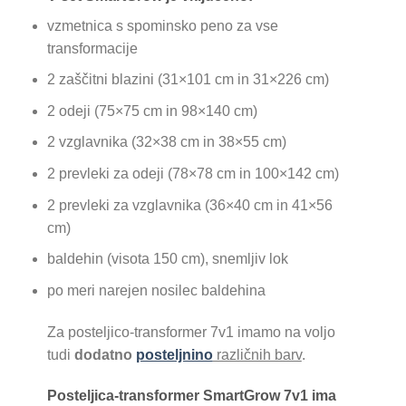
vzmetnica s spominsko peno za vse
transformacije
2 zaščitni blazini (31×101 cm in 31×226 cm)
2 odeji (75×75 cm in 98×140 cm)
2 vzglavnika (32×38 cm in 38×55 cm)
2 prevleki za odeji (78×78 cm in 100×142 cm)
2 prevleki za vzglavnika (36×40 cm in 41×56
cm)
baldehin (visota 150 cm), snemljiv lok
po meri narejen nosilec baldehina
Za posteljico-transformer 7v1 imamo na voljo
tudi
dodatno
posteljnino
različnih barv
.
Posteljica-transformer SmartGrow 7v1 ima