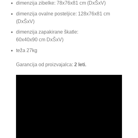
dimenzija zibelke: 78x76x81 cm (DxŠxV)
dimenzija ovalne posteljice: 128x76x81 cm
(DxŠxV)
dimenzija zapakirane škatle:
60х40х90 cm DxŠxV)
teža 27kg
Garancija od proizvajalca:
2 leti.