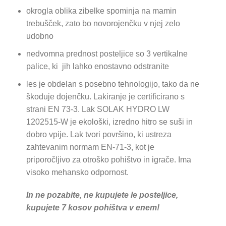
okrogla oblika zibelke spominja na mamin
trebušček, zato bo novorojenčku v njej zelo
udobno
nedvomna prednost posteljice so 3 vertikalne
palice, ki jih lahko enostavno odstranite
les je obdelan s posebno tehnologijo, tako da ne
škoduje dojenčku. Lakiranje je certificirano s
strani EN 73-3. Lak SOLAK HYDRO LW
1202515-W je ekološki, izredno hitro se suši in
dobro vpije. Lak tvori površino, ki ustreza
zahtevanim normam EN-71-3, kot je
priporočljivo za otroško pohištvo in igrače. Ima
visoko mehansko odpornost.
In ne pozabite, ne kupujete le posteljice,
kupujete 7 kosov pohištva v enem!