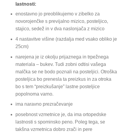
lastnosti:
enostavno jo preoblikujemo v zibelko za
novorojenčke s previjalno mizico, posteljico,
stajico, sedež in v dva naslonjača z mizico
4 nastavitve višine (razdalja med vsako obliko je
25cm)
narejena je iz okolju prijaznega in trpežnega
materiala – bukev. Tudi zobni odtisi vašega
malčka se ne bodo poznali na posteljici. Otroška
posteljica bo prenesla ta preizkus in za otroka
bo s tem “preizkušanje” lastne posteljice
popolnoma varno.
ima naravno prezračevanje
posebnost vzmetnice je, da ima ortopedske
lastnosti s spominsko peno. Poleg tega, se
takšna vzmetnica dobro zrači in pere