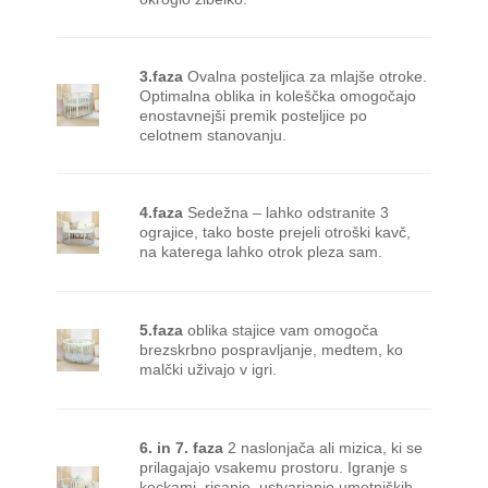
3.faza
Ovalna posteljica za mlajše otroke.
Optimalna oblika in koleščka omogočajo
enostavnejši premik posteljice po
celotnem stanovanju.
4.faza
Sedežna – lahko odstranite 3
ograjice, tako boste prejeli otroški kavč,
na katerega lahko otrok pleza sam.
5.faza
oblika stajice vam omogoča
brezskrbno pospravljanje, medtem, ko
malčki uživajo v igri.
6. in 7. faza
2 naslonjača ali mizica, ki se
prilagajajo vsakemu prostoru. Igranje s
kockami, risanje, ustvarjanje umetniških