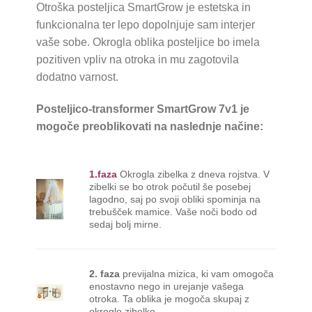
Otroška posteljica SmartGrow je estetska in
funkcionalna ter lepo dopolnjuje sam interjer
vaše sobe. Okrogla oblika posteljice bo imela
pozitiven vpliv na otroka in mu zagotovila
dodatno varnost.
Posteljico-transformer SmartGrow 7v1 je
mogoče preoblikovati na naslednje načine:
1.faza
Okrogla zibelka z dneva rojstva. V
zibelki se bo otrok počutil še posebej
lagodno, saj po svoji obliki spominja na
trebušček mamice. Vaše noči bodo od
sedaj bolj mirne.
2. faza
previjalna mizica, ki vam omogoča
enostavno nego in urejanje vašega
otroka. Ta oblika je mogoča skupaj z
okroglo zibelko.