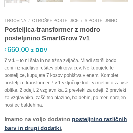
TRGOVINA
/
OTROŠKE POSTELJICE
/
S POSTELJNINO
Posteljica-transformer z modro
posteljinino SmartGrow 7v1
660.00
€
z DDV
7 v 1
– to ni šala in ne tržna zvijača. Mladi starši bodo
cenili iznajdljivo rešitev oblikovalcev. Ne kupujete le
posteljice, kupujete 7 kosov pohištva v enem. Komplet
posteljice transformer 7 v 1 vključuje tudi: vzmetnico za vse
oblike, 2 odeji, 2 vzglavnika, 2 prevleki za odeji, 2 prevleki
za vzglavnika, zaščitno blazino, baldehin, po meri narejen
nosilec baldehina.
Imamo na voljo dodatno
posteljnino
različnih
barv in drugi dodatki
.