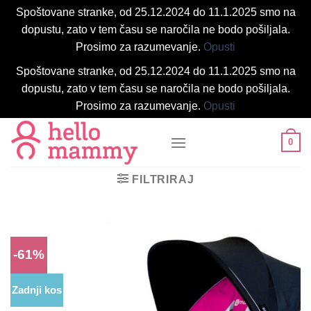
Spoštovane stranke, od 25.12.2024 do 11.1.2025 smo na
dopustu, zato v tem času se naročila ne bodo pošiljala.
Prosimo za razumevanje.
Opusti
Spoštovane stranke, od 25.12.2024 do 11.1.2025 smo na
dopustu, zato v tem času se naročila ne bodo pošiljala.
Prosimo za razumevanje.
Opusti
Skoči
0
na
vsebino
FILTRIRAJ
-61%
Zadnji kos