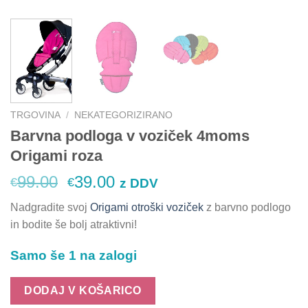
TRGOVINA
/
NEKATEGORIZIRANO
Barvna podloga v voziček 4moms
Origami roza
Izvirna
Trenutna
99.00
39.00
€
€
z DDV
cena
cena
Nadgradite svoj
Origami otroški voziček
z barvno podlogo
je
je:
in bodite še bolj atraktivni!
bila:
€39.00.
€99.00.
Samo še 1 na zalogi
DODAJ V KOŠARICO