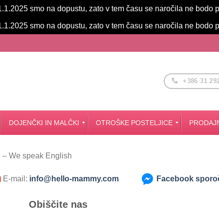
.1.2025 smo na dopustu, zato v tem času se naročila ne bodo 
.1.2025 smo na dopustu, zato v tem času se naročila ne bodo 
+386 31 29
DOJENČKI IN MALČKI
OTROŠKE POSTELJICE
PRODAJN
Dodatki za posteljico Smartgrow 7v1
OKROGLE posteljice 7v1
 – We speak English
E-mail:
info@hello-mammy.com
Facebook sporoč
Obiščite nas