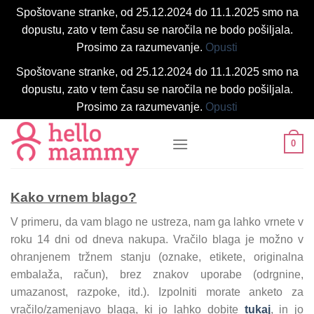
Spoštovane stranke, od 25.12.2024 do 11.1.2025 smo na
dopustu, zato v tem času se naročila ne bodo pošiljala.
Prosimo za razumevanje.
Opusti
Spoštovane stranke, od 25.12.2024 do 11.1.2025 smo na
dopustu, zato v tem času se naročila ne bodo pošiljala.
Prosimo za razumevanje.
Opusti
Skoči
0
na
vsebino
Kako vrnem blago?
V primeru, da vam blago ne ustreza, nam ga lahko vrnete v
roku 14 dni od dneva nakupa. Vračilo blaga je možno v
ohranjenem tržnem stanju (oznake, etikete, originalna
embalaža, račun), brez znakov uporabe (odrgnine,
umazanost, razpoke, itd.). Izpolniti morate anketo za
vračilo/zamenjavo blaga, ki jo lahko dobite
tukaj
, in jo