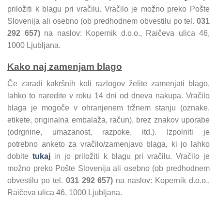
priložiti k blagu pri vračilu. Vračilo je možno preko Pošte
Slovenija ali osebno (ob predhodnem obvestilu po tel.
031
292 657)
na naslov: Kopernik d.o.o., Raičeva ulica 46,
1000 Ljubljana.
Kako naj zamenjam blago
Če zaradi kakršnih koli razlogov želite zamenjati blago,
lahko to naredite v roku 14 dni od dneva nakupa. Vračilo
blaga je mogoče v ohranjenem tržnem stanju (oznake,
etikete, originalna embalaža, račun), brez znakov uporabe
(odrgnine, umazanost, razpoke, itd.). Izpolniti je
potrebno anketo za vračilo/zamenjavo blaga, ki jo lahko
dobite
tukaj
in jo priložiti k blagu pri vračilu. Vračilo je
možno preko Pošte Slovenija ali osebno (ob predhodnem
obvestilu po tel.
031 292 657)
na naslov: Kopernik d.o.o.,
Raičeva ulica 46, 1000 Ljubljana.