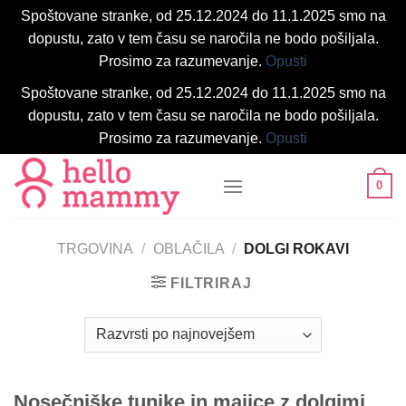
Spoštovane stranke, od 25.12.2024 do 11.1.2025 smo na
dopustu, zato v tem času se naročila ne bodo pošiljala.
Prosimo za razumevanje.
Opusti
Spoštovane stranke, od 25.12.2024 do 11.1.2025 smo na
dopustu, zato v tem času se naročila ne bodo pošiljala.
Prosimo za razumevanje.
Opusti
Skoči
0
na
vsebino
TRGOVINA
/
OBLAČILA
/
DOLGI ROKAVI
FILTRIRAJ
Nosečniške tunike in majice z dolgimi