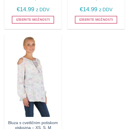
€
14.99
€
14.99
z DDV
z DDV
IZBERITE MOŽNOSTI
IZBERITE MOŽNOSTI
Ta
Ta
izdelek
izdelek
ima
ima
več
več
različic.
različic.
Možnosti
Možnosti
lahko
lahko
izberete
izberete
na
na
strani
strani
izdelka
izdelka
Bluza s cvetličnim potiskom
viskozna – XS, S, M