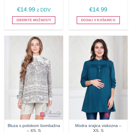
€
14.99
€
14.99
z DDV
IZBERITE MOŽNOSTI
DODAJ V KOŠARICO
Ta
izdelek
ima
več
različic.
Možnosti
lahko
izberete
na
strani
izdelka
Bluza s potiskom bombažna
Modra srajica viskozna –
– XS, S
XS, S