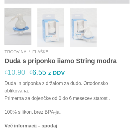
TRGOVINA
/
FLAŠKE
Duda s priponko iiamo String modra
Izvirna
Trenutna
10.90
6.55
€
€
z DDV
cena
cena
Duda in priponka z držalom za dudo. Ortodonsko
je
je:
oblikovana.
bila:
€6.55.
Primerna za dojenčke od 0 do 6 mesecev starosti.
€10.90.
100% silikon, brez BPA-ja.
Več informacij – spodaj