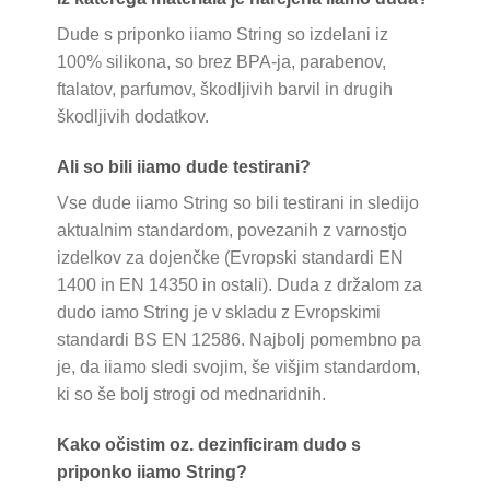
Dude s priponko iiamo String so izdelani iz
100% silikona, so brez BPA-ja, parabenov,
ftalatov, parfumov, škodljivih barvil in drugih
škodljivih dodatkov.
Ali so bili iiamo dude testirani?
Vse dude iiamo String so bili testirani in sledijo
aktualnim standardom, povezanih z varnostjo
izdelkov za dojenčke (Evropski standardi EN
1400 in EN 14350 in ostali). Duda z držalom za
dudo iamo String je v skladu z Evropskimi
standardi BS EN 12586. Najbolj pomembno pa
je, da iiamo sledi svojim, še višjim standardom,
ki so še bolj strogi od mednaridnih.
Kako očistim oz. dezinficiram dudo s
priponko iiamo String?