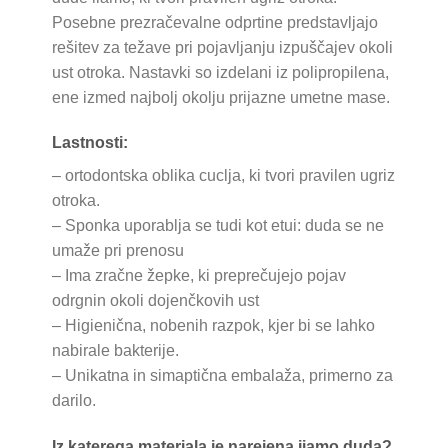
Posebne prezračevalne odprtine predstavljajo
rešitev za težave pri pojavljanju izpuščajev okoli
ust otroka. Nastavki so izdelani iz polipropilena,
ene izmed najbolj okolju prijazne umetne mase.
Lastnosti:
– ortodontska oblika cuclja, ki tvori pravilen ugriz
otroka.
– Sponka uporablja se tudi kot etui: duda se ne
umaže pri prenosu
– Ima zračne žepke, ki preprečujejo pojav
odrgnin okoli dojenčkovih ust
– Higienična, nobenih razpok, kjer bi se lahko
nabirale bakterije.
– Unikatna in simaptična embalaža, primerno za
darilo.
Iz katerega materiala je narejena iiamo duda?