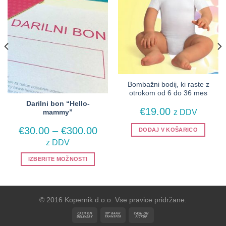
Bombažni bodij, ki raste z
otrokom od 6 do 36 mes
Darilni bon “Hello-
€
19.00
z DDV
mammy”
a
Cenovni
€
30.00
–
€
300.00
DODAJ V KOŠARICO
razpon:
z DDV
od
€30.00
IZBERITE MOŽNOSTI
do
Ta
€300.00
izdelek
ima
© 2016 Kopernik d.o.o. Vse pravice pridržane.
več
različic.
Možnosti