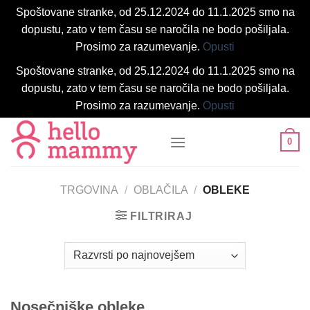
Spoštovane stranke, od 25.12.2024 do 11.1.2025 smo na
dopustu, zato v tem času se naročila ne bodo pošiljala.
Prosimo za razumevanje.
Opusti
Spoštovane stranke, od 25.12.2024 do 11.1.2025 smo na
dopustu, zato v tem času se naročila ne bodo pošiljala.
Prosimo za razumevanje.
Opusti
Skoči
0
na
vsebino
TRGOVINA
/
OBLAČILA
/
OBLEKE
FILTRIRAJ
Nosečniške obleke