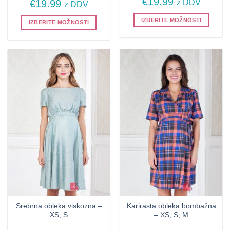
€
19.99
z DDV
€
19.99
z DDV
IZBERITE MOŽNOSTI
IZBERITE MOŽNOSTI
Ta
Ta
izdelek
izdelek
ima
ima
več
več
različic.
različic.
Možnosti
Možnosti
lahko
lahko
izberete
izberete
na
na
strani
strani
izdelka
izdelka
Srebrna obleka viskozna –
Karirasta obleka bombažna
XS, S
– XS, S, M