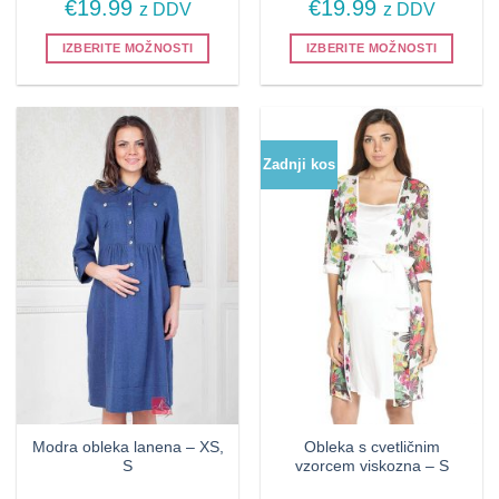
€
19.99
€
19.99
z DDV
z DDV
IZBERITE MOŽNOSTI
IZBERITE MOŽNOSTI
Ta
Ta
izdelek
izdelek
ima
ima
več
več
Zadnji kos
različic.
različic.
Možnosti
Možnosti
lahko
lahko
izberete
izberete
na
na
strani
strani
izdelka
izdelka
Modra obleka lanena – XS,
Obleka s cvetličnim
S
vzorcem viskozna – S