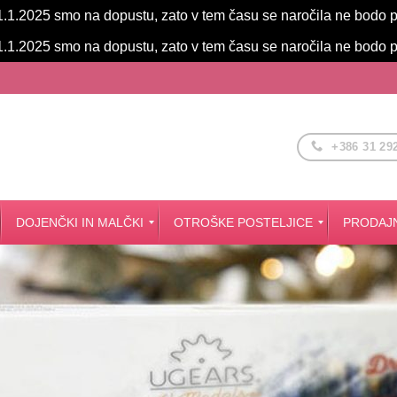
.1.2025 smo na dopustu, zato v tem času se naročila ne bodo 
.1.2025 smo na dopustu, zato v tem času se naročila ne bodo 
+386 31 29
DOJENČKI IN MALČKI
OTROŠKE POSTELJICE
PRODAJN
Dodatki za posteljico Smartgrow 7v1
OKROGLE posteljice 7v1