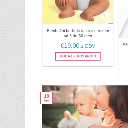
Bombažni bodij, ki raste z otrokom
od 6 do 36 mes
Ka
€
19.00
z DDV
DODAJ V KOŠARICO
18
Apr