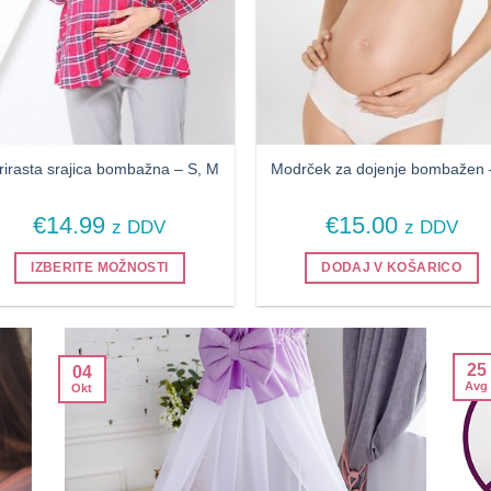
rirasta srajica bombažna – S, M
Modrček za dojenje bombažen 
€
14.99
€
15.00
z DDV
z DDV
IZBERITE MOŽNOSTI
DODAJ V KOŠARICO
Ta
izdelek
ima
25
več
04
Avg
Okt
različic.
Možnosti
lahko
izberete