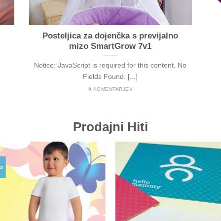
na
strani
izdelka
Posteljica za dojenčka s previjalno
mizo SmartGrow 7v1
Notice: JavaScript is required for this content. No
Fields Found. [...]
9 KOMENTARJEV
Prodajni Hiti
o