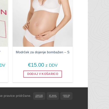
”
Modrček za dojenje bombažen – S
ovni
€
15.00
DDV
z DDV
pon:
DODAJ V KOŠARICO
.00
0.00
e pravice pridržane.