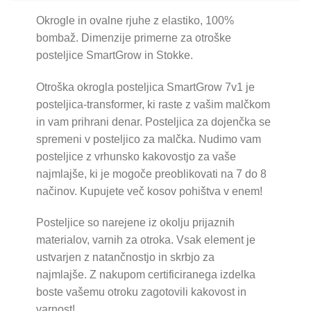
Okrogle in ovalne rjuhe z elastiko, 100%
bombaž. Dimenzije primerne za otroške
posteljice SmartGrow in Stokke.
Otroška okrogla posteljica SmartGrow 7v1 je
posteljica-transformer, ki raste z vašim malčkom
in vam prihrani denar. Posteljica za dojenčka se
spremeni v posteljico za malčka. Nudimo vam
posteljice z vrhunsko kakovostjo za vaše
najmlajše, ki je mogoče preoblikovati na 7 do 8
načinov. Kupujete več kosov pohištva v enem!
Posteljice so narejene iz okolju prijaznih
materialov, varnih za otroka. Vsak element je
ustvarjen z natančnostjo in skrbjo za
najmlajše. Z nakupom certificiranega izdelka
boste vašemu otroku zagotovili kakovost in
varnost!