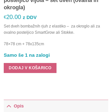
posteljico vijola – set dveh (ovalna in
okrogla)
20.00
€
z DDV
Set dveh bombažnih rjuh z elastiko – za okroglo ali za
ovalno posteljico SmartGrow ali Stokke.
78×78 cm + 78x135cm
Samo še 1 na zalogi
DODAJ V KOŠARICO
Opis