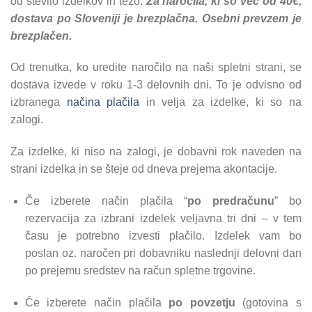
od število izdelkov in težo.
Za naročila, ki so več od 40€,
dostava po Sloveniji je brezplačna. Osebni prevzem je
brezplačen.
Od trenutka, ko uredite naročilo na naši spletni strani, se
dostava izvede v roku 1-3 delovnih dni. To je odvisno od
izbranega
načina plačila
in velja za izdelke, ki so na
zalogi.
Za izdelke, ki niso na zalogi, je dobavni rok naveden na
strani izdelka in se šteje od dneva prejema akontacije.
Če izberete način plačila “
po predračunu
” bo
rezervacija za izbrani izdelek veljavna tri dni – v tem
času je potrebno izvesti plačilo. Izdelek vam bo
poslan oz. naročen pri dobavniku naslednji delovni dan
po prejemu sredstev na račun spletne trgovine.
Če izberete način plačila
po povzetju
(gotovina s