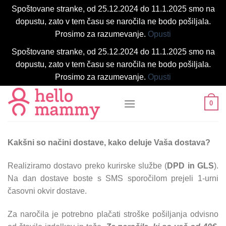
Spoštovane stranke, od 25.12.2024 do 11.1.2025 smo na
dopustu, zato v tem času se naročila ne bodo pošiljala.
Prosimo za razumevanje.
Opusti
Spoštovane stranke, od 25.12.2024 do 11.1.2025 smo na
dopustu, zato v tem času se naročila ne bodo pošiljala.
Prosimo za razumevanje.
Opusti
Skoči
0
na
vsebino
Kakšni so načini dostave, kako deluje Vaša dostava?
Realiziramo dostavo preko kurirske službe (
DPD in GLS
).
Na dan dostave boste s SMS sporočilom prejeli 1-urni
časovni okvir dostave.
Za naročila je potrebno plačati stroške pošiljanja odvisno