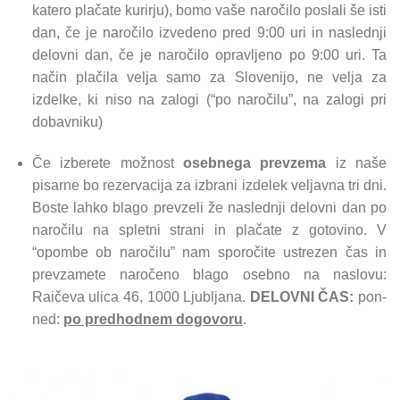
katero plačate kurirju), bomo vaše naročilo poslali še isti
dan, če je naročilo izvedeno pred 9:00 uri in naslednji
delovni dan, če je naročilo opravljeno po 9:00 uri. Ta
način plačila velja samo za Slovenijo, ne velja za
izdelke, ki niso na zalogi (“po naročilu”, na zalogi pri
dobavniku)
Če izberete možnost
osebnega prevzema
iz naše
pisarne bo rezervacija za izbrani izdelek veljavna tri dni.
Boste lahko blago prevzeli že naslednji delovni dan po
naročilu na spletni strani in plačate z gotovino. V
“opombe ob naročilu” nam sporočite ustrezen čas in
prevzamete naročeno blago osebno na naslovu:
Raičeva ulica 46, 1000 Ljubljana.
DELOVNI ČAS:
pon-
ned:
po predhodnem dogovoru
.