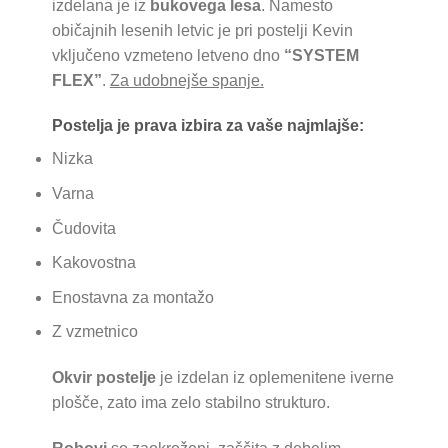
izdelana je iz
bukovega lesa
.
Namesto
običajnih lesenih letvic je pri postelji Kevin
vključeno vzmeteno letveno dno
“SYSTEM
FLEX”
.
Za udobnejše spanje.
Postelja je prava izbira za vaše najmlajše:
Nizka
Varna
Čudovita
Kakovostna
Enostavna za montažo
Z vzmetnico
Okvir postelje
je izdelan iz oplemenitene iverne
plošče, zato ima zelo stabilno strukturo.