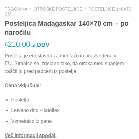
TRGOVINA
/
OTROŠKE POSTELJICE
/
POSTELJICE 140X70
CM
Posteljica Madagaskar 140×70 cm – po
naročilu
210.00
€
z DDV
Postelja je enostavna za montažo in proizvedena v
EU. Stranice so izdelane tako, da otroka med spanjem
zaščitijo pred padcem iz postelje.
Cena vključuje:
Posteljo
Letveno dno – latoflex
Vzmetnico iz pene
Več informacij spodaj.