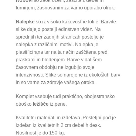
Robovi
so zaokroženi, zaščita z debelim
furnirjem, zasnovanim za varno uporabo otrok.
Nalepke
so iz visoko kakovostne folije. Barvite
slike dajejo postelji edinstven videz. Na
sprednjih ter zadnjih stranicah postelje je
nalepka z različnimi motivi. Nalepka je
plastificirana ter na ta način zaščitena pred
praskami in bledenjem. Barve v daljšem
časovnem obdobju ne izgubijo svoje
intenzivnosti. Slike so narejene iz ekoloških barv
in so varne za zdravje vašega otroka.
Komplet vsebuje tudi praktično, obojestransko
otroško
ležišče
iz pene.
Kvalitetni materiali in izdelava. Posteljni pod je
izdelan iz kvalitetnih 2 cm debelih desk.
Nosilnost je do 150 kg.