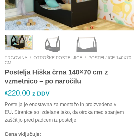
TRGOVINA
/
OTROŠKE POSTELJICE
/
POSTELJICE 140X70
CM
Postelja Hiška črna 140×70 cm z
vzmetnico – po naročilu
220.00
€
z DDV
Postelja je enostavna za montažo in proizvedena v
EU. Stranice so izdelane tako, da otroka med spanjem
zaščitijo pred padcem iz postelje.
Cena vključuje: