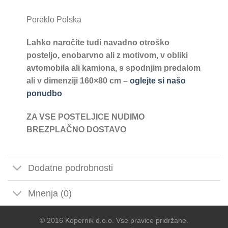
Poreklo Polska
Lahko naročite tudi navadno otroško
posteljo, enobarvno ali z motivom, v obliki
avtomobila ali kamiona, s spodnjim predalom
ali v dimenziji 160×80 cm –
oglejte si našo
ponudbo
ZA VSE POSTELJICE NUDIMO
BREZPLAČNO DOSTAVO
Dodatne podrobnosti
Mnenja (0)
© 2016 Kopernik d.o.o. Vse pravice pridržane.