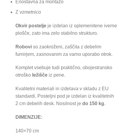
Enostavna za montažo
Z vzmetnico
Okvir postelje
je izdelan iz oplemenitene iverne
plošče, zato ima zelo stabilno strukturo.
Robovi
so zaokroženi, zaščita z debelim
furnirjem, zasnovanim za varno uporabo otrok.
Komplet vsebuje tudi praktično, obojestransko
otroško
ležišče
iz pene.
Kvalitetni materiali in izdelava v skladu z EU
standardi. Posteljni pod je izdelan iz kvalitetnih
2 cm debelih desk. Nosilnost je
do 150 kg
.
DIMENZIJE:
140×70 cm