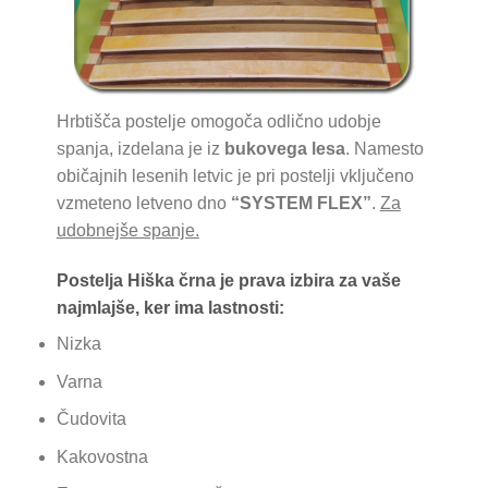
Hrbtišča postelje omogoča odlično udobje
spanja, izdelana je iz
bukovega lesa
.
Namesto
običajnih lesenih letvic je pri postelji vključeno
vzmeteno letveno dno
“SYSTEM
FLEX”
.
Za
udobnejše spanje.
Postelja Hiška črna je prava izbira za vaše
najmlajše, ker ima lastnosti:
Nizka
Varna
Čudovita
Kakovostna