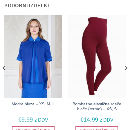
PODOBNI IZDELKI
Bombažne elastične rdeče
Modra bluza – XS, M, L
hlače (termo) – XS, S
€
9.99
€
14.99
z DDV
z DDV
IZBERITE MOŽNOSTI
IZBERITE MOŽNOSTI