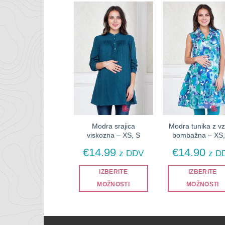
Modra srajica
Modra tunika z vz
viskozna – XS, S
bombažna – XS
€
14.99
€
14.90
z DDV
z D
IZBERITE
IZBERITE
MOŽNOSTI
MOŽNOSTI
Ta
Ta
izdelek
izdelek
ima
ima