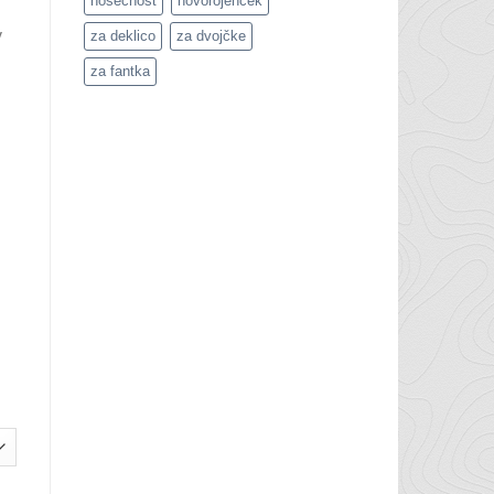
nosečnost
novorojenček
y
za deklico
za dvojčke
za fantka