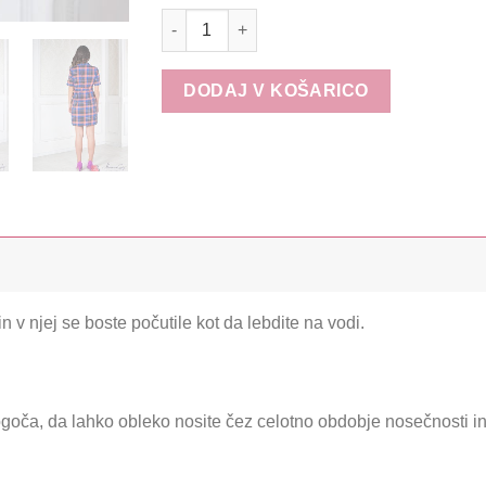
Karirasta obleka bombažna - XS, S, M količi
DODAJ V KOŠARICO
n v njej se boste počutile kot da lebdite na vodi.
goča, da lahko obleko nosite čez celotno obdobje nosečnosti in