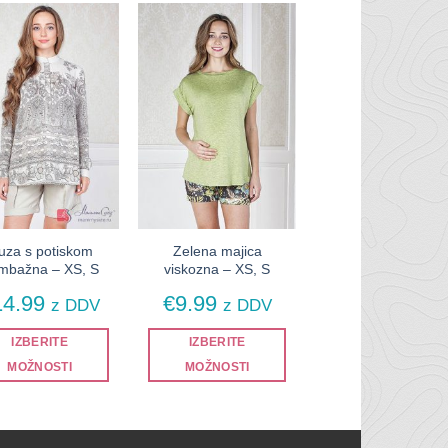
uza s potiskom
Zelena majica
mbažna – XS, S
viskozna – XS, S
14.99
€
9.99
z DDV
z DDV
IZBERITE
IZBERITE
MOŽNOSTI
MOŽNOSTI
Ta
Ta
izdelek
izdelek
ima
ima