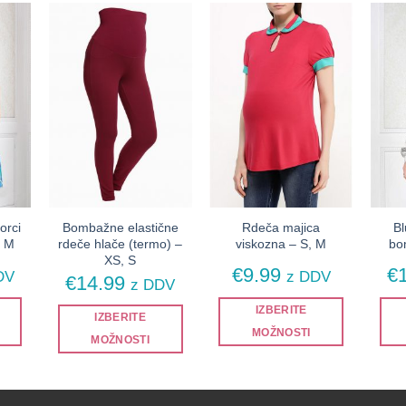
orci
Bombažne elastične
Rdeča majica
Bl
, M
rdeče hlače (termo) –
viskozna – S, M
bo
XS, S
€
9.99
€
DV
z DDV
€
14.99
z DDV
IZBERITE
IZBERITE
MOŽNOSTI
MOŽNOSTI
Ta
Ta
izdelek
izdelek
ima
ima