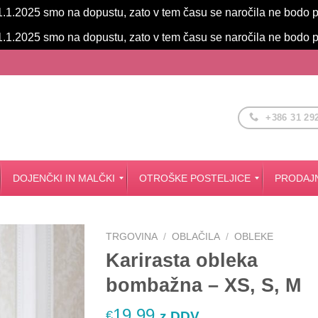
.1.2025 smo na dopustu, zato v tem času se naročila ne bodo 
.1.2025 smo na dopustu, zato v tem času se naročila ne bodo 
+386 31 29
DOJENČKI IN MALČKI
OTROŠKE POSTELJICE
PRODAJN
Dodatki za posteljico Smartgrow 7v1
OKROGLE posteljice 7v1
TRGOVINA
/
OBLAČILA
/
OBLEKE
Karirasta obleka
bombažna – XS, S, M
19.99
€
z DDV