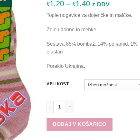
Cenovni
1.20
–
1.40
€
€
z DDV
razpon:
Tople nogavice za dojenčke in malčke.
od
€1.20
Zelo udobne in mehke.
do
€1.40
Sestava 85% bombaž, 14% poliamid, 1%
elastan
Poreklo Ukrajina.
VELIKOST
Otroške nogavice iz frotira roza črta 62-80 k
DODAJ V KOŠARICO