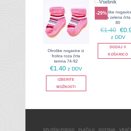
Otroške nogavice
-29%
frotira zelena črta
80
Izvi
€
1.40
€
0.
cen
z DDV
je
bila
DODAJ V
Otroške nogavice iz
€1.
KOŠARICO
frotira roza črta
temna 74-92
€
1.40
z DDV
IZBERITE
MOŽNOSTI
Ta
izdelek
ima
več
različic.
Možnosti
SPLOŠNI POGOJI
PLAČILO
DOSTAVA
VRAČ