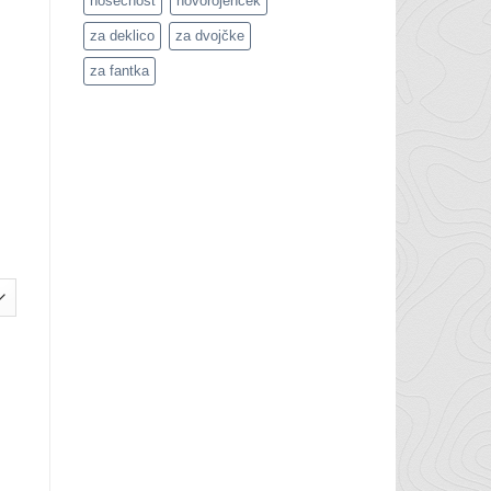
nosečnost
novorojenček
za deklico
za dvojčke
za fantka
oličina