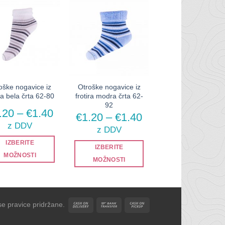
oške nogavice iz
Otroške nogavice iz
ira bela črta 62-80
frotira modra črta 62-
92
Cenovni
.20
–
€
1.40
i
Cenovni
€
1.20
–
€
1.40
razpon:
z DDV
razpon:
z DDV
od
od
€1.20
IZBERITE
€1.20
IZBERITE
do
do
MOŽNOSTI
MOŽNOSTI
€1.40
€1.40
Ta
Ta
izdelek
izdelek
ima
ima
več
e pravice pridržane.
več
različic.
različic.