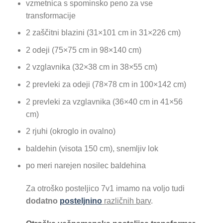
vzmetnica s spominsko peno za vse
transformacije
2 zaščitni blazini (31×101 cm in 31×226 cm)
2 odeji (75×75 cm in 98×140 cm)
2 vzglavnika (32×38 cm in 38×55 cm)
2 prevleki za odeji (78×78 cm in 100×142 cm)
2 prevleki za vzglavnika (36×40 cm in 41×56
cm)
2 rjuhi (okroglo in ovalno)
baldehin (visota 150 cm), snemljiv lok
po meri narejen nosilec baldehina
Za otroško posteljico 7v1 imamo na voljo tudi
dodatno
posteljnino
različnih barv
.