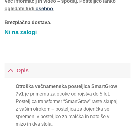
Več informacij in video – spodaj. Posteljico lahko
ogledate tudi
osebno
.
Brezplačna dostava.
Ni na zalogi
Opis
Otroška večnamenska posteljica SmartGrow
7v1
je primerna za otroke
od rojstva do 5 let.
Posteljica transformer “SmartGrow” raste skupaj
z vašim otrokom – posteljica za dojenčka se
spremeni v posteljico za malčka in nato še v
mizo in dva stola.