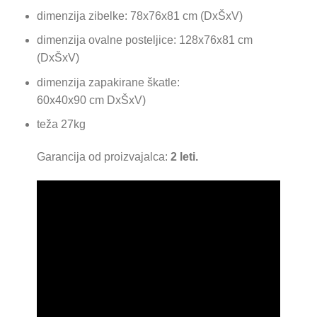
dimenzija zibelke: 78x76x81 cm (DxŠxV)
dimenzija ovalne posteljice: 128x76x81 cm
(DxŠxV)
dimenzija zapakirane škatle:
60х40х90 cm DxŠxV)
teža 27kg
Garancija od proizvajalca:
2 leti.