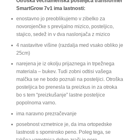
Otroška večnamenska posteljica transformer
SmartGrow 7v1 ima lastnosti:
enostavno jo preoblikujemo v zibelko za
novorojenčke s previjalno mizico, posteljico,
stajico, sedež in v dva naslonjača z mizico
4 nastavitve višine (razdalja med vsako obliko je
25cm)
narejena je iz okolju prijaznega in trpežnega
materiala – bukev. Tudi zobni odtisi vašega
malčka se ne bodo poznali na posteljici. Otroška
posteljica bo prenesla ta preizkus in za otroka
bo s tem “preizkušanje” lastne posteljice
popolnoma varno.
ima naravno prezračevanje
posebnost vzmetnice je, da ima ortopedske
lastnosti s spominsko peno. Poleg tega, se
takšna vzmetnica dobro zrači in pere