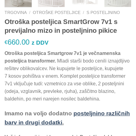
TRGOVINA
/
OTROŠKE POSTELJICE
/
S POSTELJNINO
Otroška posteljica SmartGrow 7v1 s
previjalno mizo in posteljnino pikice
660.00
€
z DDV
Otroška posteljica Smartgrow 7v1 je večnamenska
posteljica transformer.
Mladi starši bodo cenili iznajdljivo
rešitev oblikovalcev. Ne kupujete le posteljice, kupujete
7 kosov pohištva v enem. Komplet posteljice transformer
7v1 vključuje tudi: vzmetnico za vse oblike, 2 posteljnini
(odeja, vzglavnik, prevleke, rjuha), zaščitno blazino,
baldehin, po meri narejen nosilec baldehina.
Imamo na voljo dodatno
posteljnino
različnih
barv in drugi dodatki
.