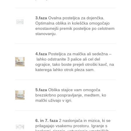
3.faza
Ovalna posteljica za dojenčka.
Optimalna oblika in koleščka omogočajo
enostavnejši premik posteljice po celotnem
stanovanju.
4.faza
Posteljica za malčka ali sedežna –
lahko odstranite 3 palice ali cel del
ograjice, tako boste prejeli otroški kavč, na
katerega lahko otrok pleza sam.
5.faza
Oblika stajice vam omogoča
brezskrbno pospravljanje, medtem, ko
malčki uživajo v igri.
6. in 7. faza
2 naslonjača in mizica, ki se
prilagajajo vsakemu prostoru. Igranje s
kockami, risanje, ustvarjanje umetniških