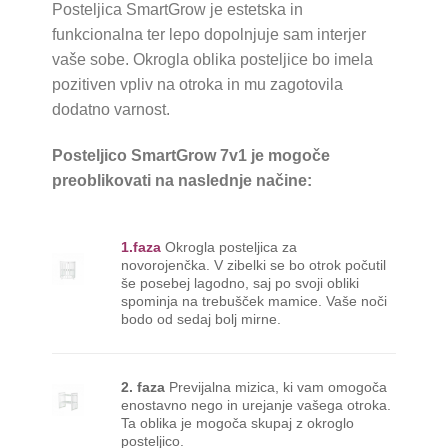
Posteljica SmartGrow je estetska in
funkcionalna ter lepo dopolnjuje sam interjer
vaše sobe. Okrogla oblika posteljice bo imela
pozitiven vpliv na otroka in mu zagotovila
dodatno varnost.
Posteljico SmartGrow 7v1 je mogoče
preoblikovati na naslednje načine:
1.faza
Okrogla posteljica za
novorojenčka. V zibelki se bo otrok počutil
še posebej lagodno, saj po svoji obliki
spominja na trebušček mamice. Vaše noči
bodo od sedaj bolj mirne.
2. faza
Previjalna mizica, ki vam omogoča
enostavno nego in urejanje vašega otroka.
Ta oblika je mogoča skupaj z okroglo
posteljico.