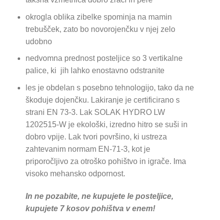
okrogla oblika zibelke spominja na mamin
trebušček, zato bo novorojenčku v njej zelo
udobno
nedvomna prednost posteljice so 3 vertikalne
palice, ki jih lahko enostavno odstranite
les je obdelan s posebno tehnologijo, tako da ne
škoduje dojenčku. Lakiranje je certificirano s
strani EN 73-3. Lak SOLAK HYDRO LW
1202515-W je ekološki, izredno hitro se suši in
dobro vpije. Lak tvori površino, ki ustreza
zahtevanim normam EN-71-3, kot je
priporočljivo za otroško pohištvo in igrače. Ima
visoko mehansko odpornost.
In ne pozabite, ne kupujete le posteljice,
kupujete 7 kosov pohištva v enem!